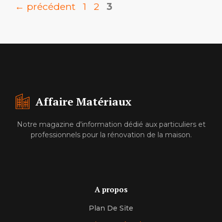
Page
Page
Page
←
précédent
1
2
3
Affaire Matériaux
Notre magazine d'information dédié aux particuliers et
professionnels pour la rénovation de la maison.
A propos
Plan De Site