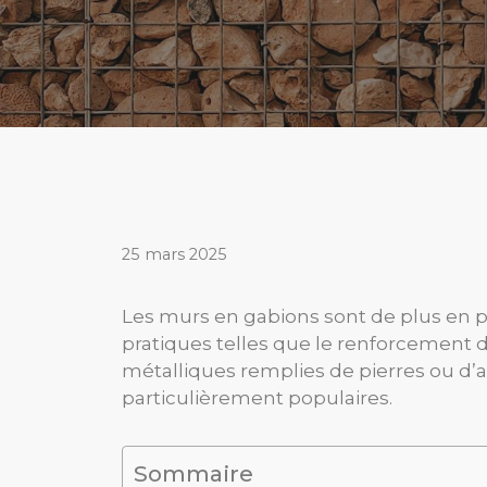
25 mars 2025
Les murs en gabions sont de plus en 
pratiques telles que le renforcement d
métalliques remplies de pierres ou d’au
particulièrement populaires.
Sommaire