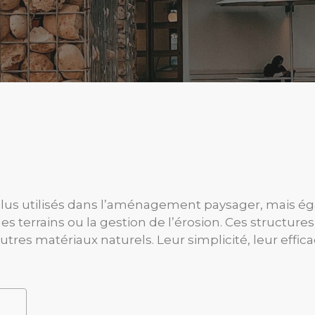
plus utilisés dans l’aménagement paysager, mais é
es terrains ou la gestion de l’érosion. Ces structu
tres matériaux naturels. Leur simplicité, leur effica