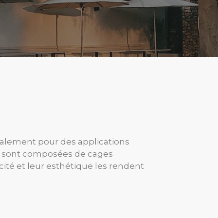
galement pour des applications
res sont composées de cages
cité et leur esthétique les rendent