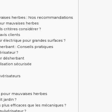
vaises herbes : Nos recommandations
our mauvaises herbes
ls critères considérer ?
avis clients
r électrique pour grandes surfaces ?
herbant : Conseils pratiques
risateur ?
our désherbant
lisation sécurisée
lvérisateurs
rs pour mauvaises herbes
t jardin ?
s plus efficaces que les mécaniques ?
ulvérisateur ?