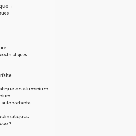
ique ?
ques
ure
ioclimatiques
rfaite
imatique en aluminium
inium
ou autoportante
oclimatiques
que ?