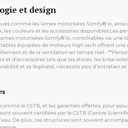
logie et design
ques comme les lames motorisées Somfy® Io, ainsi 
, les couleurs et les accessoires disponibles.
Les per
ames motorisées Somfy® Io, contrôlables via une
ntables équipées de moteurs high tech offrent une m
lement et de la ventilation en temps réel.- **Person
 d’accessoires tels que les stores, les brise-soleil e
rabilité et sa légèreté, nécessite peu d’entretien et 
es
é comme le CSTB, et les garanties offertes, pour ass
sont souvent certifiées par le CSTB (Centre Scienti
 l’eau. De plus, ces structures sont souvent accompa
pérenne.