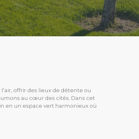
’air, offrir des lieux de détente ou
poumons au cœur des cités. Dans cet
bain en un espace vert harmonieux où