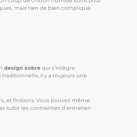
Un coup de chiffon humide suffit pour
fiques, mais rien de bien compliqué.
un
design sobre
qui s’intègre
aditionnelle, il y a toujours une
rs, et finitions. Vous pouvez même
s subir les contraintes d’entretien