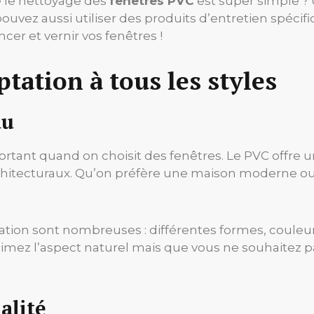
e le nettoyage des
fenêtres PVC
est super simple ? 
 pouvez aussi utiliser des produits d’entretien spéci
er et vernir vos fenêtres !
tation à tous les styles
au
rtant quand on choisit des fenêtres. Le PVC offre 
chitecturaux. Qu’on préfère une maison moderne ou tr
isation sont nombreuses : différentes formes, couleu
aimez l’aspect naturel mais que vous ne souhaitez pa
alité