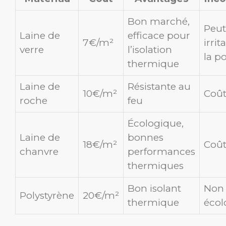
Bon marché,
Peut
Laine de
efficace pour
7€/m²
irrit
verre
l’isolation
la p
thermique
Laine de
Résistante au
10€/m²
Coû
roche
feu
Écologique,
Laine de
bonnes
18€/m²
Coût
chanvre
performances
thermiques
Bon isolant
Non
Polystyrène
20€/m²
thermique
écol