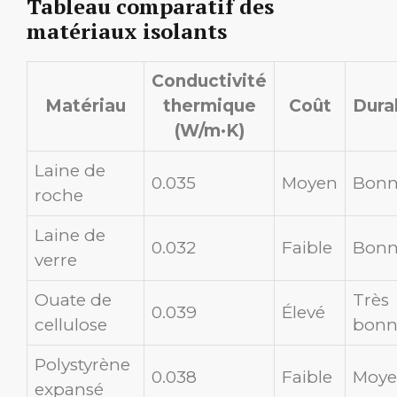
Tableau comparatif des
matériaux isolants
Conductivité
Matériau
thermique
Coût
Durab
(W/m·K)
Laine de
0.035
Moyen
Bon
roche
Laine de
0.032
Faible
Bon
verre
Ouate de
Très
0.039
Élevé
cellulose
bonn
Polystyrène
0.038
Faible
Moye
expansé