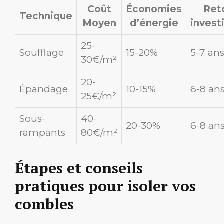
Coût
Économies
Ret
Technique
Moyen
d’énergie
invest
25-
Soufflage
15-20%
5-7 an
30€/m²
20-
Épandage
10-15%
6-8 an
25€/m²
Sous-
40-
20-30%
6-8 an
rampants
80€/m²
Étapes et conseils
pratiques pour isoler vos
combles