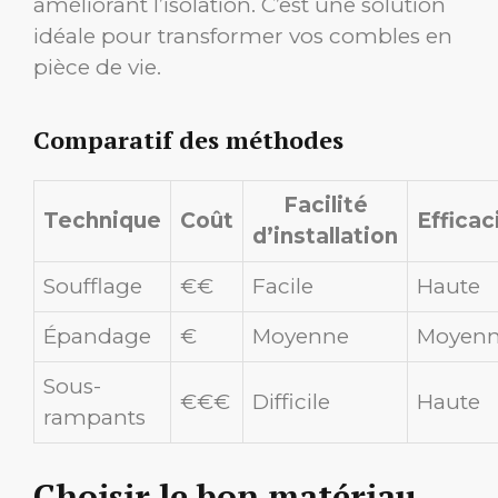
améliorant l’isolation. C’est une solution
idéale pour transformer vos combles en
pièce de vie.
Comparatif des méthodes
Facilité
Technique
Coût
Efficac
d’installation
Soufflage
€€
Facile
Haute
Épandage
€
Moyenne
Moyen
Sous-
€€€
Difficile
Haute
rampants
Choisir le bon matériau