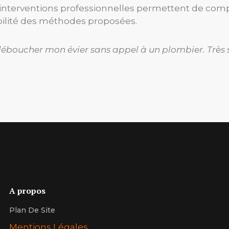
interventions professionnelles permettent de comp
dibilité des méthodes proposées.
éboucher mon évier sans appel à un plombier. Très sat
A propos
Plan De Site
Mentions Légales