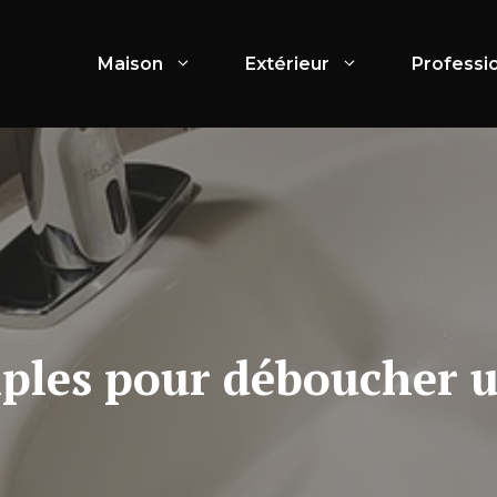
Maison
Extérieur
Professi
mples pour déboucher u