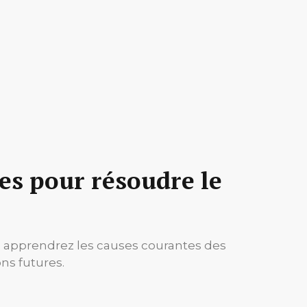
es pour résoudre le
us apprendrez les causes courantes des
ns futures.