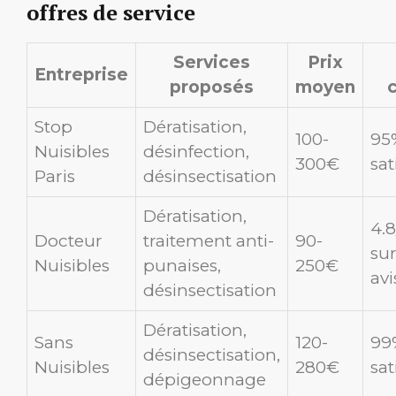
offres de service
Services
Prix
Entreprise
proposés
moyen
c
Stop
Dératisation,
100-
95
Nuisibles
désinfection,
300€
sat
Paris
désinsectisation
Dératisation,
4.8
Docteur
traitement anti-
90-
su
Nuisibles
punaises,
250€
avi
désinsectisation
Dératisation,
Sans
120-
99
désinsectisation,
Nuisibles
280€
sat
dépigeonnage