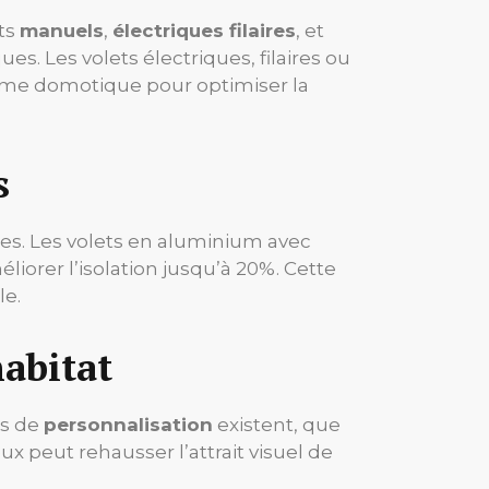
ets
manuels
,
électriques filaires
, et
. Les volets électriques, filaires ou
stème domotique pour optimiser la
s
les. Les volets en aluminium avec
orer l’isolation jusqu’à 20%. Cette
le.
habitat
ns de
personnalisation
existent, que
x peut rehausser l’attrait visuel de