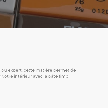
 ou expert, cette matière permet de
 votre intérieur avec la pâte fimo.