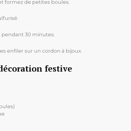
 formez de petites boules.
lfurisé.
°C pendant 30 minutes.
les enfiler sur un cordon à bijoux.
décoration festive
oules)
ue