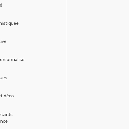
té
histiquée
tive
personnalisé
ques
et déco
rtants
ence
é