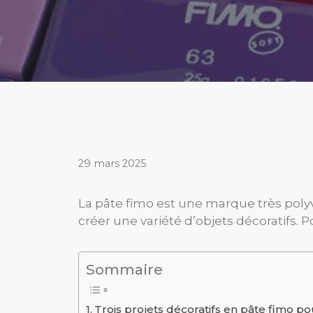
29 mars 2025
La pâte fimo est une marque très pol
créer une variété d’objets décoratifs. P
Sommaire
Trois projets décoratifs en pâte fimo po