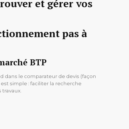
trouver et gérer vos
onctionnement pas à
e marché BTP
pied dans le comparateur de devis (façon
est simple : faciliter la recherche
s travaux.