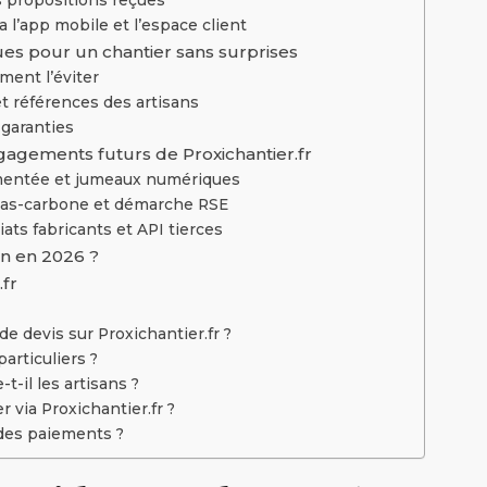
a l’app mobile et l’espace client
ues pour un chantier sans surprises
ment l’éviter
 et références des artisans
 garanties
ngagements futurs de Proxichantier.fr
augmentée et jumeaux numériques
 bas-carbone et démarche RSE
ats fabricants et API tierces
an en 2026 ?
.fr
 devis sur Proxichantier.fr ?
particuliers ?
-il les artisans ?
 via Proxichantier.fr ?
é des paiements ?