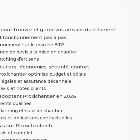
6 pour trouver et gérer vos artisans du bâtiment
e et fonctionnement pas à pas
tionnement sur le marché BTP
mande de devis à la mise en chantier
tching d’artisans
culiers : économies, sécurité, confort
oxichantier optimise budget et délais
 légales et assurance décennale
avis et notes clients
 adoptent Proxichantier en 2026
lients qualifiés
planning et suivi de chantier
ons et obligations contractuelles
 sur Proxichantier.fr
écis et complet
s propositions reçues