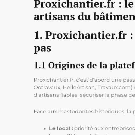
Proxichantier.fr : l
artisans du bâtimen
1. Proxichantier.fr 
pas
1.1 Origines de la plat
Proxichantier.fr, c’est d’abord une pas
Ootravaux, HelloArtisan, Travaux.com) et
d’artisans fiables, sécuriser la phase de
Face aux mastodontes historiques, la p
Le local :
priorité aux entreprises