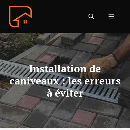
Aller
au
Menu
contenu
Installation de
caniveaux : les erreurs
à éviter