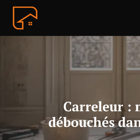
Aller
au
contenu
Carreleur : 
débouchés dans