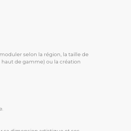
 moduler selon la région, la taille de
ers haut de gamme) ou la création
e.
 sa dimension artistique et ses