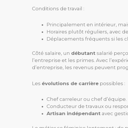
Conditions de travail :
Principalement en intérieur, mais 
Horaires plutôt réguliers, avec d
Déplacements fréquents si les ch
Côté salaire, un
débutant
salarié perç
l’entreprise et les primes. Avec l’exp
d’entreprise, les revenus peuvent pro
Les
évolutions de carrière
possibles :
Chef carreleur ou chef d’équipe.
Conducteur de travaux ou respo
Artisan indépendant
avec gestio
Le métier se féminise lentement : de p