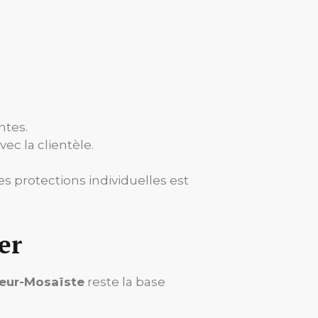
ntes.
ec la clientèle.
es protections individuelles est
er
leur-Mosaïste
reste la base