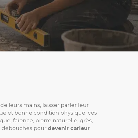
de leurs mains, laisser parler leur
ique et bonne condition physique, ces
ue, faïence, pierre naturelle, grès,
 et débouchés pour
devenir carleur