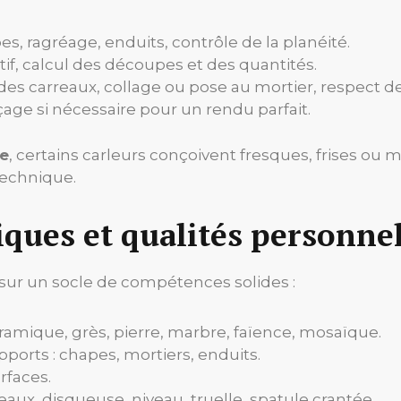
es, ragréage, enduits, contrôle de la planéité.
if, calcul des découpes et des quantités.
e des carreaux, collage ou pose au mortier, respect d
çage si nécessaire pour un rendu parfait.
ge
, certains carleurs conçoivent fresques, frises ou 
technique.
ques et qualités personnel
 sur un socle de compétences solides :
amique, grès, pierre, marbre, faïence, mosaïque.
pports : chapes, mortiers, enduits.
rfaces.
reaux, disqueuse, niveau, truelle, spatule crantée.