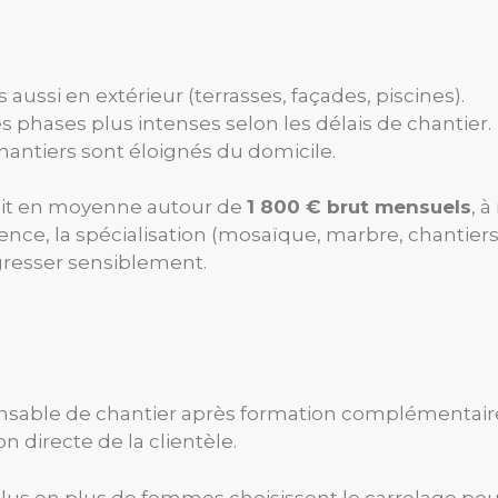
aussi en extérieur (terrasses, façades, piscines).
es phases plus intenses selon les délais de chantier.
antiers sont éloignés du domicile.
oit en moyenne autour de
1 800 € brut mensuels
, à
érience, la spécialisation (mosaïque, marbre, chanti
gresser sensiblement.
nsable de chantier après formation complémentair
n directe de la clientèle.
lus en plus de femmes choisissent le carrelage pour