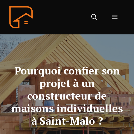
Aller
au
Menu
contenu
Pourquoi confier son
projet à un
constructeur de
maisons individuelles
à Saint-Malo ?