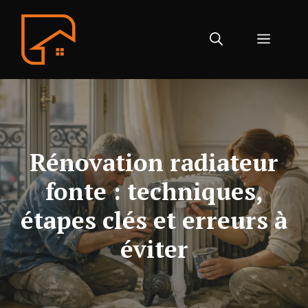
Aller
au
Menu
contenu
Rénovation radiateur
fonte : techniques,
étapes clés et erreurs à
éviter