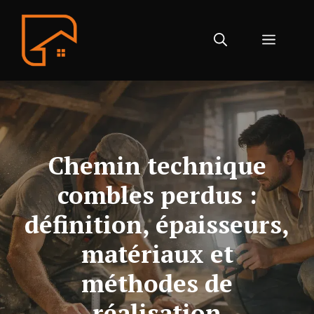
Aller
au
Menu
contenu
Chemin technique
combles perdus :
définition, épaisseurs,
matériaux et
méthodes de
réalisation