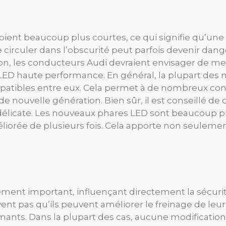
 soient beaucoup plus courtes, ce qui signifie qu’une
irculer dans l’obscurité peut parfois devenir dange
n, les conducteurs Audi devraient envisager de met
s LED haute performance. En général, la plupart de
ompatibles entre eux. Cela permet à de nombreux co
nouvelle génération. Bien sûr, il est conseillé de co
re délicate. Les nouveaux phares LED sont beaucoup p
méliorée de plusieurs fois. Cela apporte non seuleme
ent important, influençant directement la sécurité,
nt pas qu’ils peuvent améliorer le freinage de le
mants. Dans la plupart des cas, aucune modificatio