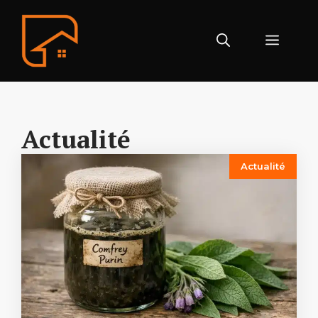
Aller
au
Menu
contenu
Actualité
Actualité