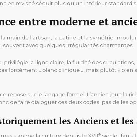
cien revisité séduit plus qu’un intérieur standardis
ence entre moderne et anci
a main de l’artisan, la patine et la symétrie : moulu
rs, souvent avec quelques irrégularités charmantes.
, privilégie la ligne claire, la fluidité des circulatio
pas forcément « blanc clinique », mais plutôt « bien 
ce repose sur le langage formel. L’ancien joue la ri
 donc de faire dialoguer ces deux codes, pas de les o
storiquement les Anciens et les
e
nes » anime la culture depuis le XVII
siècle : faut-