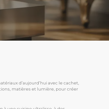
atériaux d’aujourd’hui avec le cachet,
rtions, matières et lumière, pour créer
 à une cuisine ultralisse, à des