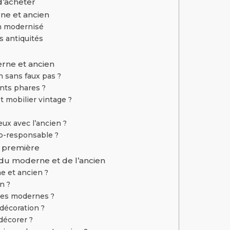
d’acheter
ne et ancien
n modernisé
es antiquités
rne et ancien
n sans faux pas ?
nts phares ?
 mobilier vintage ?
ux avec l’ancien ?
o-responsable ?
e première
du moderne et de l’ancien
e et ancien ?
n ?
 les modernes ?
 décoration ?
décorer ?