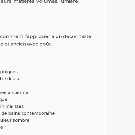
leurs, matières, volumes, lumière
: comment l’appliquer à un décor mixte
e et ancien avec goût
aphiques
ette douce
inée ancienne
ique
inimalistes
e de bains contemporaine
couleur sombre
ée