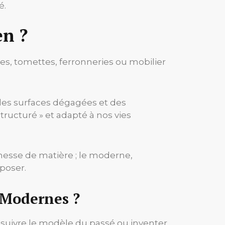
é.
en ?
res, tomettes, ferronneries ou mobilier
ns, les surfaces dégagées et des
structuré » et adapté à nos vies
chesse de matière ; le moderne,
pposer.
 Modernes ?
il suivre le modèle du passé ou inventer