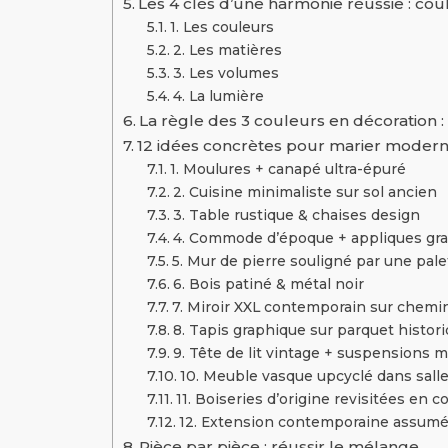
Les 4 clés d’une harmonie réussie : cou
1. Les couleurs
2. Les matières
3. Les volumes
4. La lumière
La règle des 3 couleurs en décoration 
12 idées concrètes pour marier modern
1. Moulures + canapé ultra-épuré
2. Cuisine minimaliste sur sol ancien
3. Table rustique & chaises design
4. Commode d’époque + appliques gr
5. Mur de pierre souligné par une pal
6. Bois patiné & métal noir
7. Miroir XXL contemporain sur chem
8. Tapis graphique sur parquet histor
9. Tête de lit vintage + suspensions m
10. Meuble vasque upcyclé dans sall
11. Boiseries d’origine revisitées en 
12. Extension contemporaine assum
Pièce par pièce : réussir le mélange