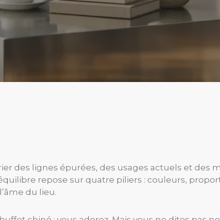
rier des lignes épurées, des usages actuels et des m
équilibre repose sur quatre piliers : couleurs, propo
l’âme du lieu.
ffet chiné : vous adorez. Mais vous ne dites pas non