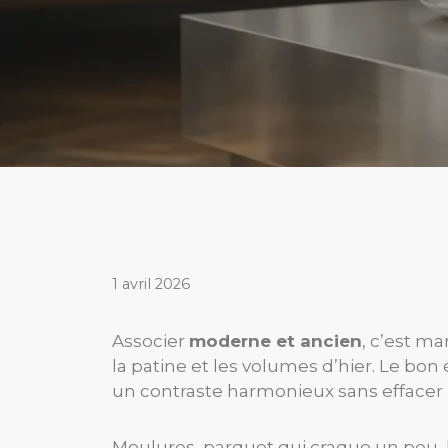
1 avril 2026
Associer
moderne et ancien
, c’est ma
la patine et les volumes d’hier. Le bon 
un contraste harmonieux sans effacer 
Moulures, parquet qui craque un peu, bu