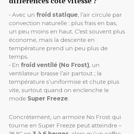
différences côté vitesse ?
• Avec un
froid statique
, l’air circule par
convection naturelle : plus frais en bas,
un peu moins en haut. C’est souvent plus
économe, mais la descente en
température prend un peu plus de
temps.
• En
froid ventilé (No Frost)
, un
ventilateur brasse l’air partout ; la
température s’uniformise et chute plus
vite, surtout quand on enclenche le
mode
Super Freeze
.
Concrètement, un armoire No Frost qui
tourne en Super Freeze peut atteindre –
18 °C en
3 à 6 heures
, alors qu’un coffre