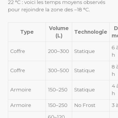
22 °C : voici les temps moyens observés
pour rejoindre la zone des –18 °C.
Volume
D
Type
Technologie
(L)
m
6 
Coffre
200–300
Statique
h
8 
Coffre
300–500
Statique
h
4 
Armoire
150–250
Statique
h
Armoire
150–250
No Frost
3 
60–120