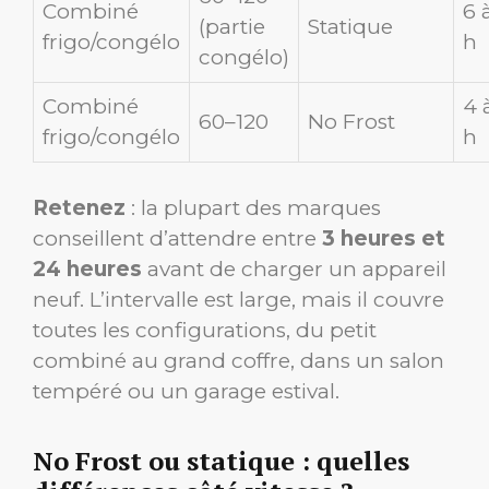
Combiné
6 
(partie
Statique
frigo/congélo
h
congélo)
Combiné
4 
60–120
No Frost
frigo/congélo
h
Retenez
: la plupart des marques
conseillent d’attendre entre
3 heures et
24 heures
avant de charger un appareil
neuf. L’intervalle est large, mais il couvre
toutes les configurations, du petit
combiné au grand coffre, dans un salon
tempéré ou un garage estival.
No Frost ou statique : quelles